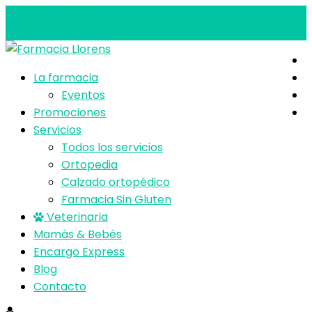
+34 963 859 629
em-llorens-v@micof.es
0 elementos
La farmacia
Eventos
Promociones
Servicios
Todos los servicios
Ortopedia
Calzado ortopédico
Farmacia Sin Gluten
Veterinaria
Mamás & Bebés
Encargo Express
Blog
Contacto