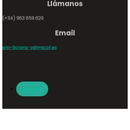
Llámanos
(+34) 963 859 629
Email
em-llorens-v@micof.es
Instagram
© 2022 Farmacia Llorens
-
Powered by Top Farma
-
Condiciones de uso
-
LOPD
-
Aviso Legal
-
Cookies
-
Política de privacidad