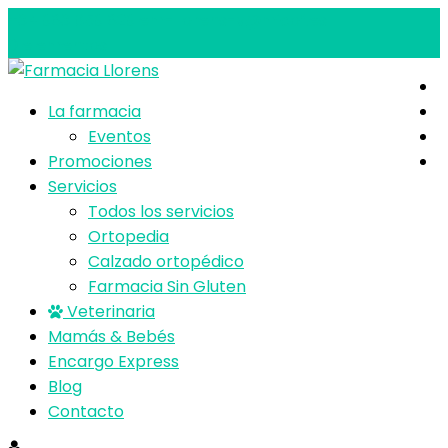
+34 963 859 629
em-llorens-v@micof.es
0 elementos
La farmacia
Eventos
Promociones
Servicios
Todos los servicios
Ortopedia
Calzado ortopédico
Farmacia Sin Gluten
Veterinaria
Mamás & Bebés
Encargo Express
Blog
Contacto