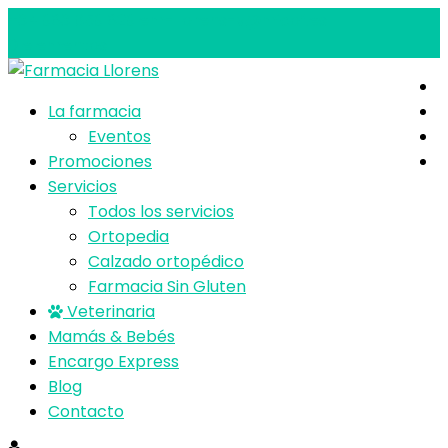
+34 963 859 629
em-llorens-v@micof.es
0 elementos
La farmacia
Eventos
Promociones
Servicios
Todos los servicios
Ortopedia
Calzado ortopédico
Farmacia Sin Gluten
Veterinaria
Mamás & Bebés
Encargo Express
Blog
Contacto