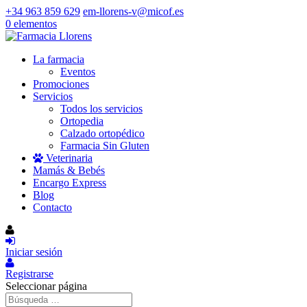
+34 963 859 629
em-llorens-v@micof.es
0 elementos
La farmacia
Eventos
Promociones
Servicios
Todos los servicios
Ortopedia
Calzado ortopédico
Farmacia Sin Gluten
Veterinaria
Mamás & Bebés
Encargo Express
Blog
Contacto
Iniciar sesión
Registrarse
Seleccionar página