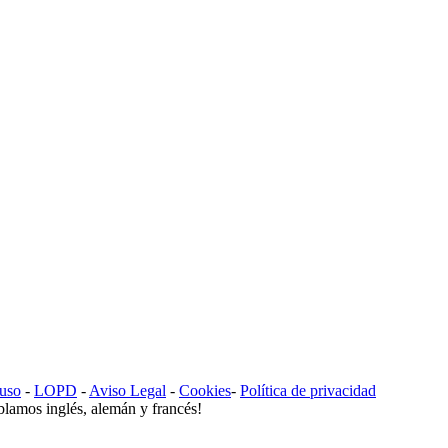
 uso
-
LOPD
-
Aviso Legal
-
Cookies
-
Política de privacidad
lamos inglés, alemán y francés!