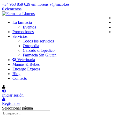
+34 963 859 629
em-llorens-v@micof.es
0 elementos
La farmacia
Eventos
Promociones
Servicios
Todos los servicios
Ortopedia
Calzado ortopédico
Farmacia Sin Gluten
Veterinaria
Mamás & Bebés
Encargo Express
Blog
Contacto
Iniciar sesión
Registrarse
Seleccionar página