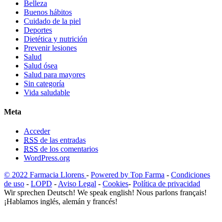
Belleza
Buenos hábitos
Cuidado de la piel
Deportes
Dietética y nutrición
Prevenir lesiones
Salud
Salud ósea
Salud para mayores
Sin categoría
Vida saludable
Meta
Acceder
RSS
de las entradas
RSS
de los comentarios
WordPress.org
© 2022 Farmacia Llorens
-
Powered by Top Farma
-
Condiciones
de uso
-
LOPD
-
Aviso Legal
-
Cookies
-
Política de privacidad
Wir sprechen Deutsch! We speak english! Nous parlons français!
¡Hablamos inglés, alemán y francés!