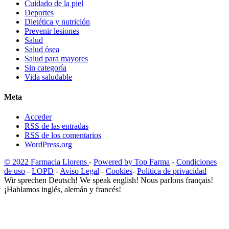
Cuidado de la piel
Deportes
Dietética y nutrición
Prevenir lesiones
Salud
Salud ósea
Salud para mayores
Sin categoría
Vida saludable
Meta
Acceder
RSS
de las entradas
RSS
de los comentarios
WordPress.org
© 2022 Farmacia Llorens
-
Powered by Top Farma
-
Condiciones
de uso
-
LOPD
-
Aviso Legal
-
Cookies
-
Política de privacidad
Wir sprechen Deutsch! We speak english! Nous parlons français!
¡Hablamos inglés, alemán y francés!