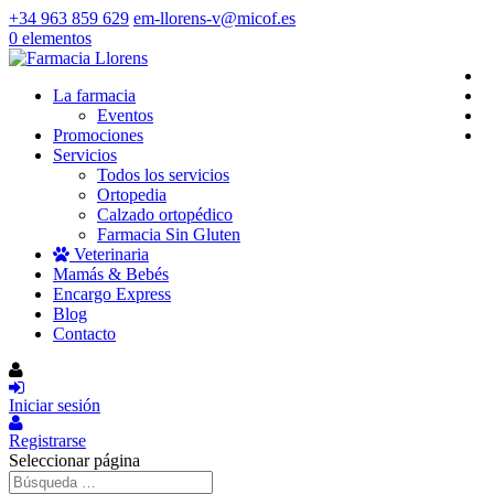
+34 963 859 629
em-llorens-v@micof.es
0 elementos
La farmacia
Eventos
Promociones
Servicios
Todos los servicios
Ortopedia
Calzado ortopédico
Farmacia Sin Gluten
Veterinaria
Mamás & Bebés
Encargo Express
Blog
Contacto
Iniciar sesión
Registrarse
Seleccionar página