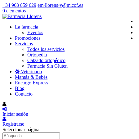
+34 963 859 629
em-llorens-v@micof.es
0 elementos
La farmacia
Eventos
Promociones
Servicios
Todos los servicios
Ortopedia
Calzado ortopédico
Farmacia Sin Gluten
Veterinaria
Mamás & Bebés
Encargo Express
Blog
Contacto
Iniciar sesión
Registrarse
Seleccionar página